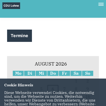
CDU Lohne
Termine
AUGUST 2026
Mo
Di
Mi
Do
Fr
Sa
So
1
2
Cookie Hinweis
3
4
5
6
7
8
9
Diese Webseite verwendet Cookies, die notwendig
10
11
12
13
14
15
16
sind, um die Webseite zu nutzen. Weiterhin
verwenden wir Dienste von Drittanbietern, die uns
17
18
19
20
21
22
23
helfen, unser Webangebot zu verbessern (Website-