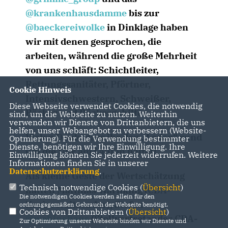
@krankenhausdamme
bis zur
@baeckereiwolke
in Dinklage haben
wir mit denen gesprochen, die
arbeiten, während die große Mehrheit
von uns schläft: Schichtleiter,
Rettungssanitäter, Pförtner,
Cookie Hinweis
Intensivschwestern, Schweißer,
Diese Webseite verwendet Cookies, die notwendig
Bäcker und Bäckergehilfen
sind, um die Webseite zu nutzen. Weiterhin
verwenden wir Dienste von Drittanbietern, die uns
helfen, unser Webangebot zu verbessern (Website-
Vielen Dank, dass ihr den „Laden“ rund
Optmierung). Für die Verwendung bestimmter
Dienste, benötigen wir Ihre Einwilligung. Ihre
um die Uhr am Laufen haltet!
Einwilligung können Sie jederzeit widerrufen. Weitere
Informationen finden Sie in unserer
Datenschutzerklärung
.
Als kleine Geste der Wertschätzung
Technisch notwendige Cookies (
Übersicht
)
hatten Matthias Warnking (CDA-
Die notwendigen Cookies werden allein für den
Kreisvorsitzender), Stefan
ordnungsgemäßen Gebrauch der Webseite benötigt.
Cookies von Drittanbietern (
Übersicht
)
@wehinghaus
(Stellvertretender CDA-
Zur Optimierung unserer Webseite binden wir Dienste und